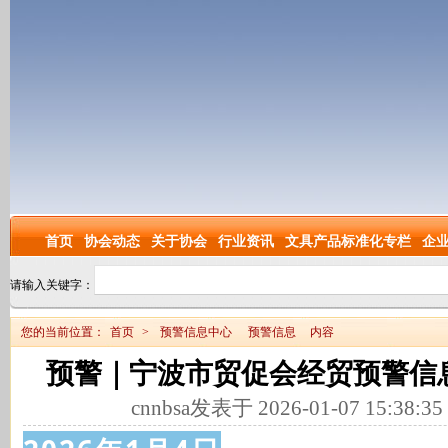
首页
协会动态
关于协会
行业资讯
文具产品标准化专栏
企
请输入关键字：
您的当前位置：
首页
>
预警信息中心
预警信息
内容
预警｜宁波市贸促会经贸预警信息
cnnbsa发表于 2026-01-07 15:38