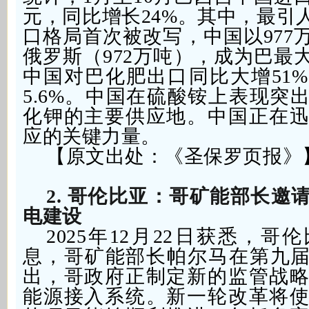
元，同比增长
24%
。其中，最引
口格局首次被改写，中国以
977
俄罗斯（
972
万吨），成为巴最
中国对巴化肥出口同比大增
51%
5.6%
。中国在硫酸铵上表现突
化钾的主要供应地。中国正在
应的关键力量。
【原文出处：《圣保罗页报》
2.
哥伦比亚：哥矿能部长邀
电建设
2025
年
12
月
22
日获悉，哥伦
息，哥矿能部长帕尔马在第九届
出，哥政府正制定新的监管战
能源接入系统。新一轮改革将