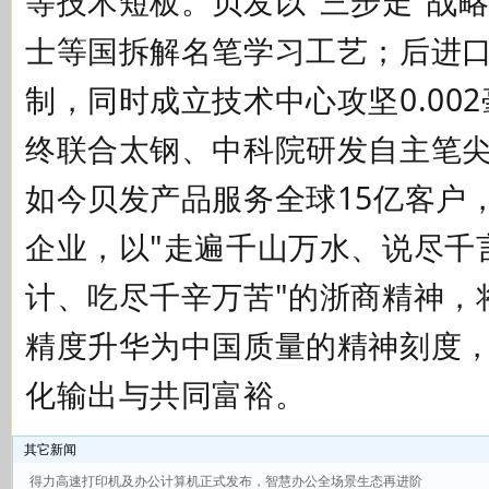
等技术短板。
贝发
以
"
三步走
"
战
士等国拆解名笔学习工艺；后进
制，同时成立技术中心攻坚
0.002
终联合太钢、中科院研发自主笔
如今贝发产品服务全球
15
亿客户
企业，以
"
走遍千山万水、说尽千
计、吃尽千辛万苦
"
的浙商精神，
精度升华为中国质量的精神刻度
化输出与共同富裕。
其它新闻
得力高速打印机及办公计算机正式发布，智慧办公全场景生态再进阶