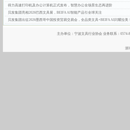
得力高速打印机及办公计算机正式发布，智慧办公全场景生态再进阶
贝发集团亮相2026巴西文具展，BEIFA AI智能产品引全球关注
贝发集团出征2026墨西哥中国投资贸易交易会，全品类文具+BEIFA AI闪耀拉美
主办单位：宁波文具行业协会 业务联系：0574-
浙I