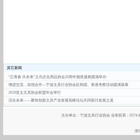
其它新闻
“正青春 共未来”义乌文化用品协会20周年颁奖盛典圆满举办
增进交流，加强合作—宁波文具行业协会赴韩国、香港考察活动圆满落幕
2019亚太文具协会联盟年会举行
活在未来——聚智创新文具产业发展高峰论坛共同探讨发展之道
主办单位：宁波文具行业协会 业务联系：0574-
浙I